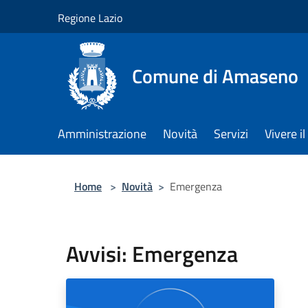
Salta al contenuto principale
Regione Lazio
Comune di Amaseno
Amministrazione
Novità
Servizi
Vivere 
Home
>
Novità
>
Emergenza
Avvisi: Emergenza