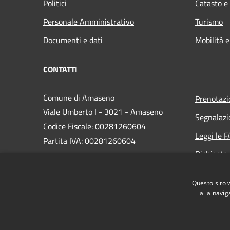
Politici
Catasto e
Personale Amministrativo
Turismo
Documenti e dati
Mobilità e
CONTATTI
Comune di Amaseno
Prenotaz
Viale Umberto I - 3021 - Amaseno
Segnalazi
Codice Fiscale: 00281260604
Leggi le 
Partita IVA: 00281260604
Richiesta
PEC: comune.amaseno@pec-cap.it
Questo sito 
Centralino Unico: +39 0775 65021
alla navig