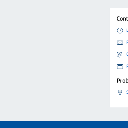
Cont
Prob