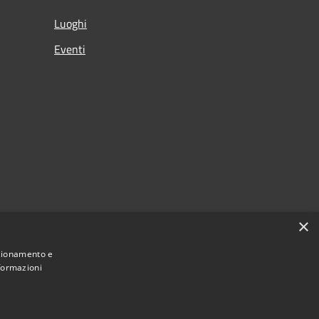
Luoghi
Eventi
×
nzionamento e
nformazioni