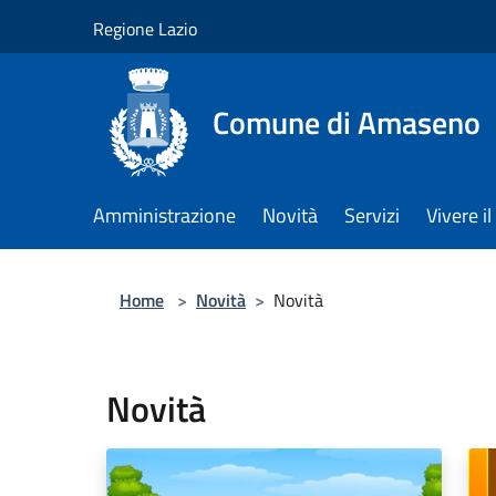
Salta al contenuto principale
Regione Lazio
Comune di Amaseno
Amministrazione
Novità
Servizi
Vivere 
Home
>
Novità
>
Novità
Novità