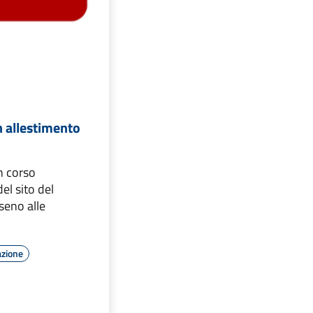
in allestimento
in corso
el sito del
eno alle
azione