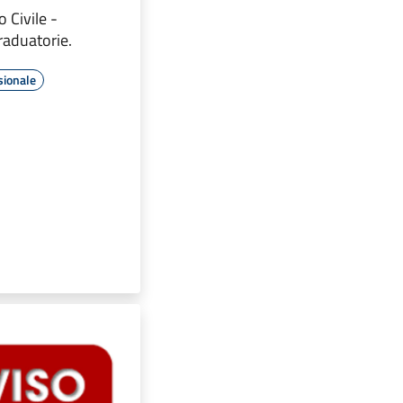
 Civile -
raduatorie.
sionale