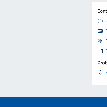
Cont
Prob