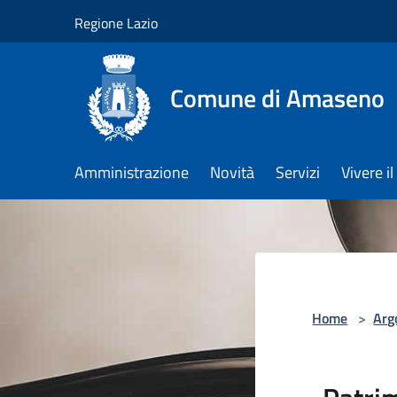
Salta al contenuto principale
Regione Lazio
Comune di Amaseno
Amministrazione
Novità
Servizi
Vivere 
Home
>
Arg