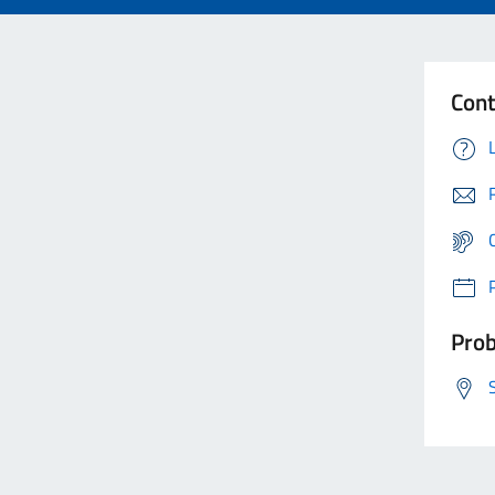
Cont
Prob