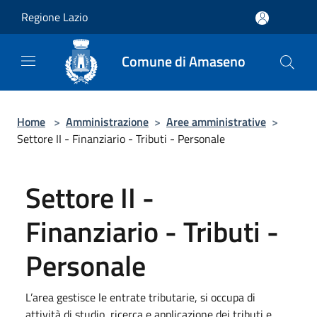
Salta al contenuto principale
Regione Lazio
Comune di Amaseno
Home
>
Amministrazione
>
Aree amministrative
>
Settore II - Finanziario - Tributi - Personale
Settore II -
Finanziario - Tributi -
Personale
L’area gestisce le entrate tributarie, si occupa di
attività di studio, ricerca e applicazione dei tributi e