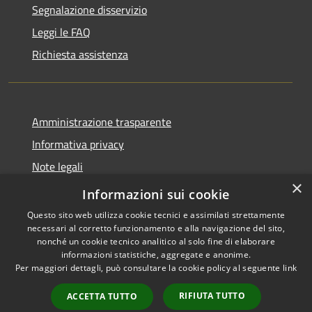
Segnalazione disservizio
Leggi le FAQ
Richiesta assistenza
Amministrazione trasparente
Informativa privacy
Note legali
×
Dichiarazione di accessibilità
Informazioni sui cookie
Questo sito web utilizza cookie tecnici e assimilati strettamente
necessari al corretto funzionamento e alla navigazione del sito,
nonché un cookie tecnico analitico al solo fine di elaborare
informazioni statistiche, aggregate e anonime.
RSS
Copyright © 2026 • Comune di
Per maggiori dettagli, può consultare la cookie policy al seguente
link
Accessibilità
Amaseno • Powered by
Privacy
Municipium
Accesso
•
RIFIUTA TUTTO
ACCETTA TUTTO
Cookie
redazione