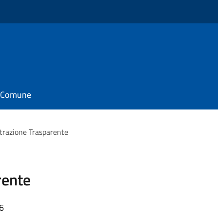
il Comune
razione Trasparente
rente
16